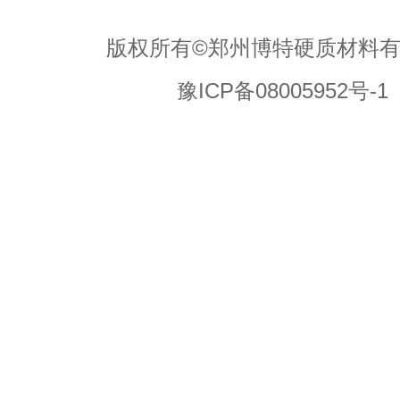
以及设备条件进行综合调整。只有在整体工艺匹配的基础上，才能更
版权所有©郑州博特硬质材料
高硬材料加工中的性能优势。
豫ICP备08005952号-1
上一条
下一条
立方氮化硼（PCBN）刀片切削参数全解析