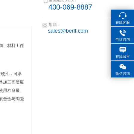
400-069-8887
六方氮化硼
在线客服
邮箱：
sales@berlt.com
电话咨询
难加工材料工件
在线留言
红硬性，可承
微信咨询
具加工高硬度
使用寿命最
质合金与陶瓷