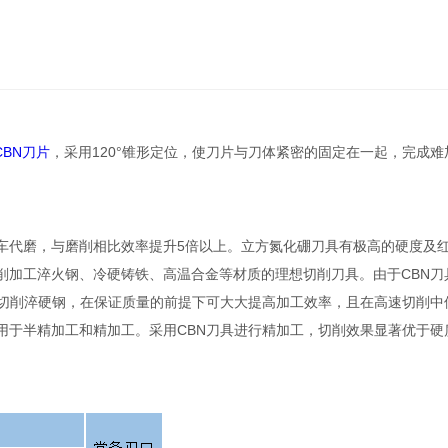
CBN刀片
，采用120°锥形定位，使刀片与刀体紧密的固定在一起，完成
代磨，与磨削相比效率提升5倍以上。立方氮化硼刀具有极高的硬度及
削加工淬火钢、冷硬铸铁、高温合金等材质的理想切削刀具。由于CBN刀
具切削淬硬钢，在保证质量的前提下可大大提高加工效率，且在高速切削中
用于半精加工和精加工。采用CBN刀具进行精加工，切削效果显著优于硬